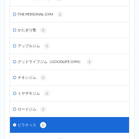
THE PERSONAL GYM
1
かたぎり塾
3
アップルジム
1
グッドライフジム（GOODLIFE GYM）
1
チキンジム
1
ミヤザキジム
1
ロードジム
1
ピラティス
6