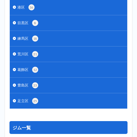
港区
36
目黒区
8
練馬区
18
荒川区
21
葛飾区
12
豊島区
23
足立区
25
ジム一覧