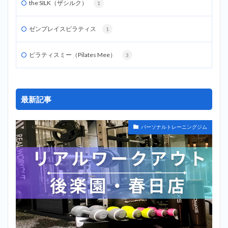
the SILK（ザシルク）
1
ゼンプレイスピラティス
1
ピラティスミー（Pilates Mee）
3
最新記事
パーソナルトレーニングジム