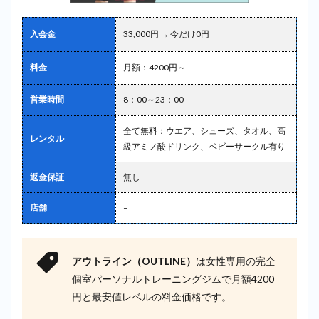
入会金
33,000円 → 今だけ0円
料金
月額：4200円～
営業時間
8：00～23：00
全て無料：ウエア、シューズ、タオル、高
レンタル
級アミノ酸ドリンク、ベビーサークル有り
返金保証
無し
店舗
–
アウトライン（OUTLINE）
は女性専用の完全
個室パーソナルトレーニングジムで月額4200
円と最安値レベルの料金価格です。