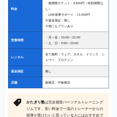
・無期限チケット：8,800円（有効期限な
料金
し）
・LINE食事サポート：11,000円
※返金保証：無し
※他にもプランあり
・月～金：10:00～22:00
営業時間
・土、日：9:00～20:00
全て無料：ウェア、タオル、ドリンク、シ
レンタル
ャワー、プロテイン
返金保証
無し
店舗
板橋店、中板橋店
かたぎり塾
は完全個室パーソナルトレーニング
ジムです。安い料金で一流のトレーナーからの
指導が受けたいと思っている人にはおすすめで