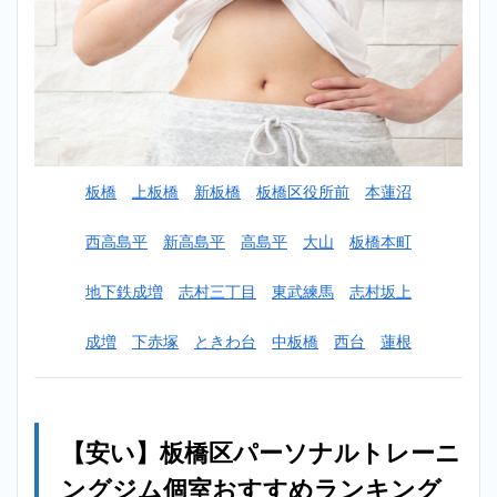
板橋
上板橋
新板橋
板橋区役所前
本蓮沼
西高島平
新高島平
高島平
大山
板橋本町
地下鉄成増
志村三丁目
東武練馬
志村坂上
成増
下赤塚
ときわ台
中板橋
西台
蓮根
【安い】板橋区パーソナルトレーニ
ングジム個室おすすめランキング