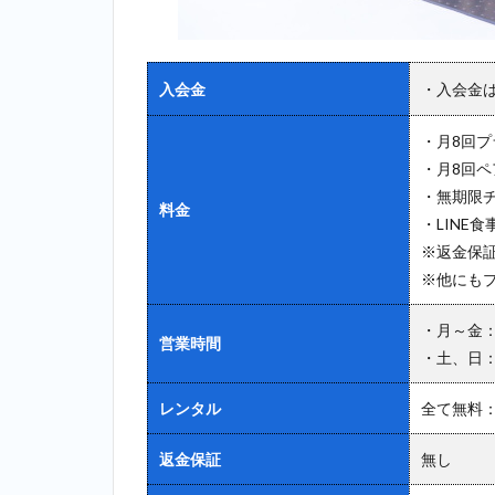
2.8
8位：
ボスティ
（BOSTY）
＿大山
入会金
・入会金
2.9
9
・月8回プラ
位：リボ
・月8回ペ
ーンマイ
セルフ
・無期限チ
料金
（Reborn
・LINE食
myself）
※返金保
＿大山
※他にも
2.10
10
位：アンドゥ
・月～金：1
営業時間
（UNDEUX）
・土、日：9
＿大山
レンタル
全て無料
3
大山
返金保証
無し
で探
すな