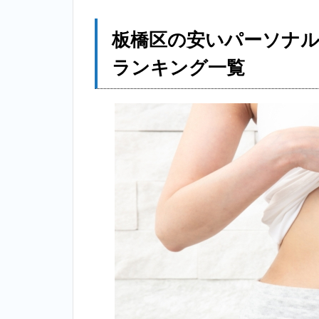
板
橋
区
板橋区の安いパーソナ
の
安
ランキング一覧
い
パ
ー
ソ
ナ
ル
ト
レ
ー
ニ
ン
グ
ジ
ム
個
室
お