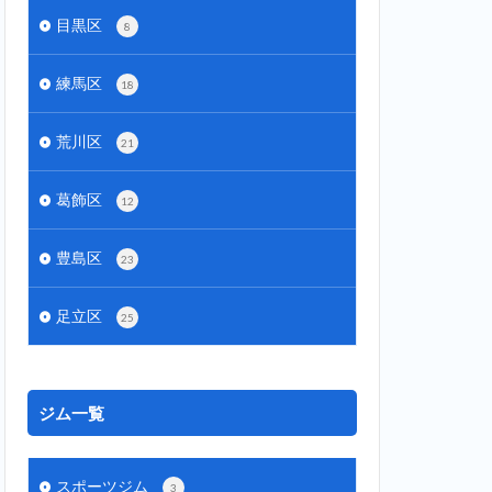
目黒区
8
練馬区
18
荒川区
21
葛飾区
12
豊島区
23
足立区
25
ジム一覧
スポーツジム
3