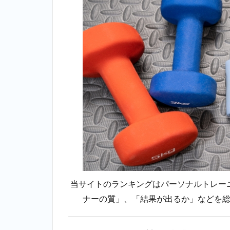
1位：
かた
ぎり
塾＿
大山
2.2
2位：
ミヤザキジ
ム
（MIYAZAKI
GYM）＿大
山
2.3
3位：ア
ウトライン
（OUTLINE）
＿大山
当サイトのランキングはパーソナルトレー
2.4
ナーの質」、「結果が出るか」などを
4位：
エク
ササ