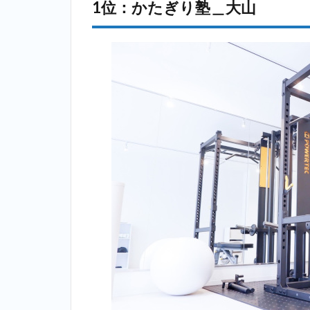
1位：かたぎり塾＿大山
イズ
コー
チ＿
大山
2.5
5
位：ラスタ
イル
（Lastyle）
＿大山
2.6
6位：
ビヨンド
（BEYOND）
＿大山
2.7
7位：
ビーコンセ
プト（B
CONCEPT）
＿大山