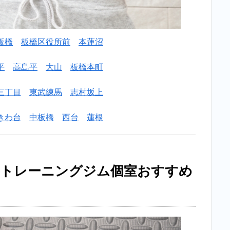
板橋
板橋区役所前
本蓮沼
平
高島平
大山
板橋本町
三丁目
東武練馬
志村坂上
きわ台
中板橋
西台
蓮根
ルトレーニングジム個室おすすめ