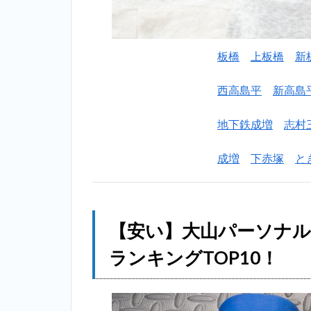
す
す
め
ラ
板橋
上板橋
新
ン
キ
西高島平
新高島
ン
グ
地下鉄成増
志村
一
覧
成増
下赤塚
と
2
【安
い】大山
パーソナ
ルトレー
【安い】大山パーソナ
ニングジ
ム個室お
ランキングTOP10！
すすめラ
ンキング
TOP10！
2.1