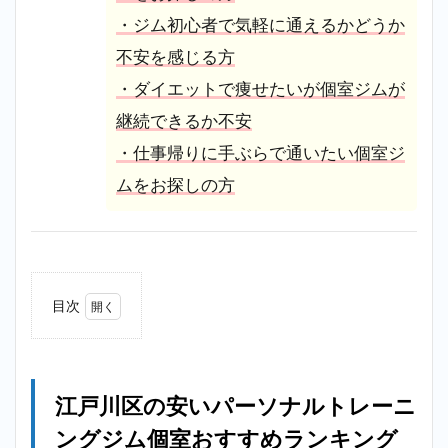
・ジム初心者で気軽に通えるかどうか
不安を感じる方
・ダイエットで痩せたいが個室ジムが
継続できるか不安
・仕事帰りに手ぶらで通いたい個室ジ
ムをお探しの方
目次
1
江戸
川区
の安
江戸川区の安いパーソナルトレーニ
いパ
ーソ
ングジム個室おすすめランキング
ナル