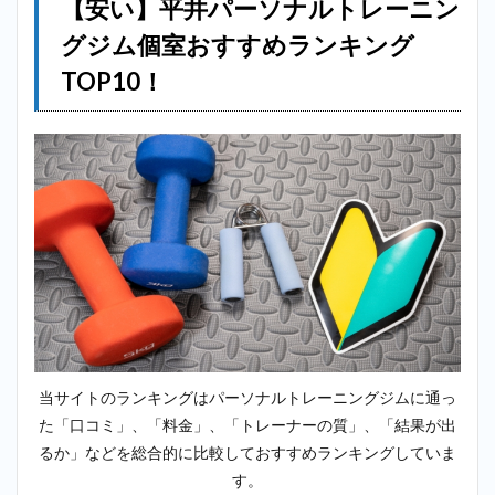
【安い】平井パーソナルトレーニン
（BEYOND）
＿平井
グジム個室おすすめランキング
2.2
2
TOP10！
位：ファ
ディー
（FURDI）
＿平井
2.3
3
位：ミヤザ
キジム
（MIYAZAKI
GYM）＿平
井
2.4
4位：
アウトライン
（OUTLINE）
＿平井
当サイトのランキングはパーソナルトレーニングジムに通っ
2.5
た「口コミ」、「料金」、「トレーナーの質」、「結果が出
5位：
るか」などを総合的に比較しておすすめランキングしていま
エク
ササ
す。