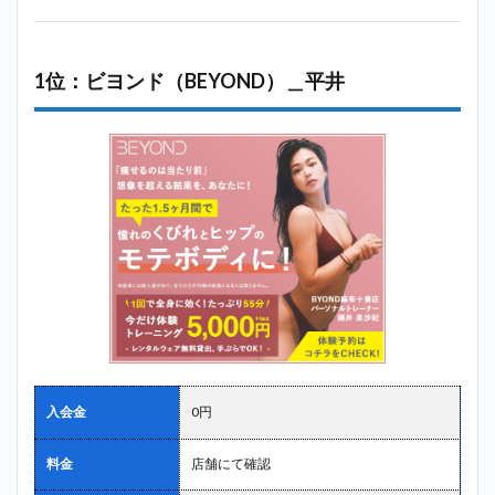
イズ
コー
チ＿
平井
1位：ビヨンド（BEYOND）＿平井
2.6
6
位：ラスタ
イル
（Lastyle）
＿平井
2.7
7
位：スタ
ジオコン
パス
（studio
kompas）
＿平井
2.8
8
位：ディ
入会金
0円
ーハーツ
（D-
HEARTS）
料金
店舗にて確認
＿平井