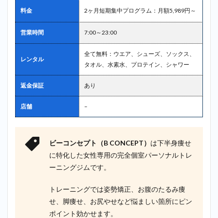
料金
2ヶ月短期集中プログラム：月額5,989円～
営業時間
7:00～23:00
全て無料：ウエア、シューズ、ソックス、
レンタル
タオル、水素水、プロテイン、シャワー
返金保証
あり
店舗
–
ビーコンセプト（B CONCEPT）
は下半身痩せ
に特化した女性専用の完全個室パーソナルトレ
ーニングジムです。
トレーニングでは姿勢矯正、お腹のたるみ痩
せ、脚痩せ、お尻やせなど悩ましい箇所にピン
ポイント効かせます。