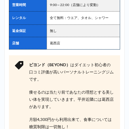
2.9
9位：
営業時間
9:00～22:00（店舗により変動）
ビーコンセ
プト（B
レンタル
全て無料：ウエア、タオル、シャワー
CONCEPT）
＿平井
返金保証
無し
2.10
10
位：パーム
店舗
葛西店
ス
（PALMS）
＿平井
3
平井で
ビヨンド（BEYOND）
はダイエット初心者の
探すならビヨ
口コミ評価が高いパーソナルトレーニングジム
ンド
です。
（BEYOND）
が最もおすす
め！
痩せるのは当たり前であなたの理想とする美し
い体を実現していきます。平井近隣には葛西店
4
まと
があります。
め
月額4,300円から利用出来て、食事については
糖質制限は一切無し！