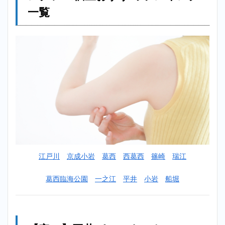
トレ
一覧
ーニ
ング
ジム
個室
おす
すめ
ラン
キン
グ一
覧
2
【安い】
平井パー
ソナルト
レーニン
江戸川
京成小岩
葛西
西葛西
篠崎
瑞江
グジム個
室おすす
めランキ
葛西臨海公園
一之江
平井
小岩
船堀
ング
TOP10！
2.1
1位：
ビヨンド