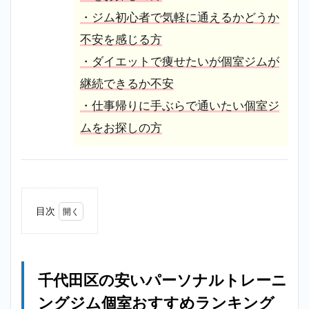
・ジム初心者で気軽に通えるかどうか
不安を感じる方
・ダイエットで痩せたいが個室ジムが
継続できるか不安
・仕事帰りに手ぶらで通いたい個室ジ
ムをお探しの方
目次
1
千代
田区
の安
千代田区の安いパーソナルトレーニ
いパ
ーソ
ングジム個室おすすめランキング
ナル