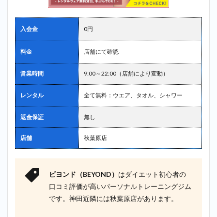
2.9
9
位：ディ
入会金
0円
ーハーツ
（D-
HEARTS）
料金
店舗にて確認
＿神田
営業時間
9:00～22:00（店舗により変動）
2.10
10
位：パーム
ス
レンタル
全て無料：ウエア、タオル、シャワー
（PALMS）
＿神田
返金保証
無し
3
神田で
探すならビヨ
店舗
秋葉原店
ンド
（BEYOND）
が最もおすす
め！
ビヨンド（BEYOND）
はダイエット初心者の
4
口コミ評価が高いパーソナルトレーニングジム
まと
です。神田近隣には秋葉原店があります。
め