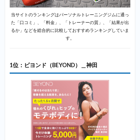
イズ
コー
チ＿
当サイトのランキングはパーソナルトレーニングジムに通っ
神田
た「口コミ」、「料金」、「トレーナーの質」、「結果が出
2.6
6
るか」などを総合的に比較しておすすめランキングしていま
位：ラスタ
す。
イル
（Lastyle）
＿神田
2.7
7
1位：ビヨンド（BEYOND）＿神田
位：リボ
ーンマイ
セルフ
（Reborn
myself）
＿神田
2.8
8
位：スタ
ジオコン
パス
（studio
kompas）
＿神田