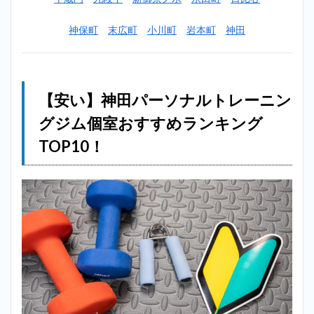
（BEYOND）
＿神田
神保町
末広町
小川町
岩本町
神田
2.2
2位：
ビーコンセ
プト（B
CONCEPT）
＿神田
【安い】神田パーソナルトレーニン
2.3
3
グジム個室おすすめランキング
位：ミヤザ
TOP10！
キジム
（MIYAZAKI
GYM）＿神
田
2.4
4位：
アウトライン
（OUTLINE）
＿神田
2.5
5位：
エク
ササ