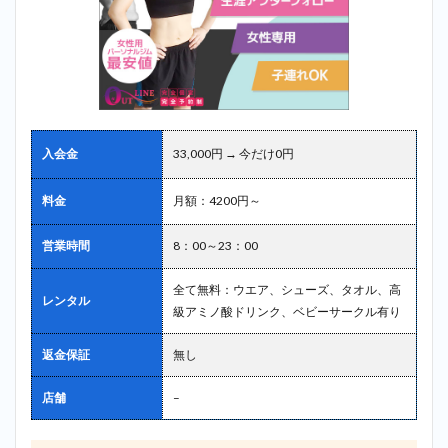
入会金
33,000円 → 今だけ0円
料金
月額：4200円～
営業時間
8：00～23：00
全て無料：ウエア、シューズ、タオル、高
レンタル
級アミノ酸ドリンク、ベビーサークル有り
返金保証
無し
店舗
–