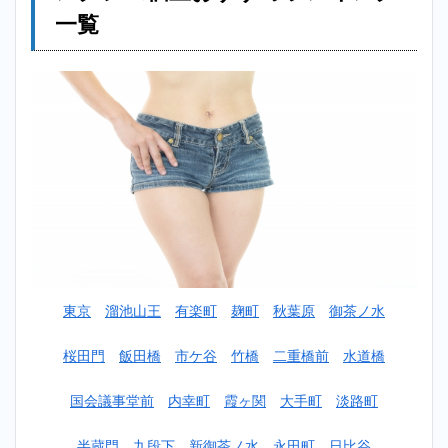
トレ
一覧
ーニ
ング
ジム
個室
おす
すめ
ラン
キン
グ一
覧
2
【安い】
神田パー
ソナルト
レーニン
東京
溜池山王
有楽町
麹町
秋葉原
御茶ノ水
グジム個
室おすす
めランキ
桜田門
飯田橋
市ケ谷
竹橋
二重橋前
水道橋
ング
TOP10！
国会議事堂前
内幸町
霞ヶ関
大手町
淡路町
2.1
1位：
ビヨンド
半蔵門
九段下
新御茶ノ水
永田町
日比谷