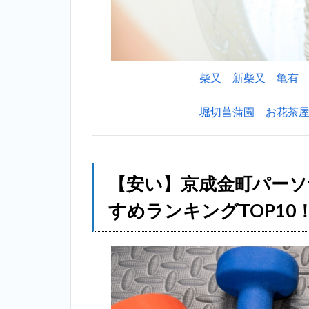
室
お
す
す
め
ラ
柴又
新柴又
亀有
ン
キ
堀切菖蒲園
お花茶
ン
グ
一
覧
【安い】京成金町パー
2
【安
い】京成
すめランキングTOP10
金町パー
ソナルト
レーニン
グジム個
室おすす
めランキ
ング