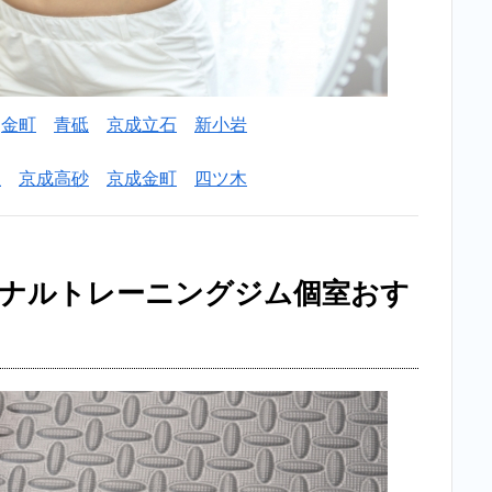
金町
青砥
京成立石
新小岩
屋
京成高砂
京成金町
四ツ木
ソナルトレーニングジム個室おす
！