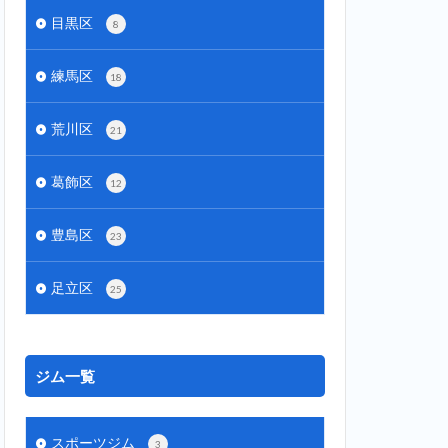
目黒区
8
練馬区
18
荒川区
21
葛飾区
12
豊島区
23
足立区
25
ジム一覧
スポーツジム
3