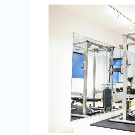
2.4
4位：ア
ウトライン
（OUTLINE）
＿京成金町
2.5
5位：
エク
ササ
イズ
コー
チ＿
京成
金町
2.6
6
位：ラスタ
イル
（Lastyle）
＿京成金町
2.7
7