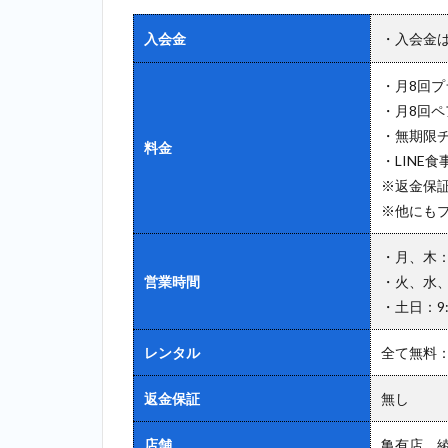
位：ボデ
ィインパ
入会金
・入会金
クトプラ
ンナー
・月8回プラ
（Body
・月8回ペ
impact
Planner）
・無期限チ
料金
＿京成金
・LINE食
町
※返金保
2.8
8
※他にも
位：ファ
ディー
・月、木
（FURDI）
営業時間
・火、水、金
＿京成金
・土日：9:0
町
レンタル
2.9
9位：
全て無料
ビヨンド
（BEYOND）
返金保証
無し
＿京成金町
店舗
亀有店、