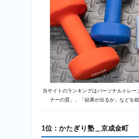
TOP10！
2.1
1位：
かた
ぎり
塾＿
京成
金町
2.2
2位：
ミヤザキジ
ム
（MIYAZAKI
当サイトのランキングはパーソナルトレー
GYM）＿京
ナーの質」、「結果が出るか」などを
成金町
2.3
3位：
ランウェイ
（Runway）
1位：かたぎり塾＿京成金町
＿京成金町