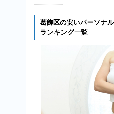
1
葛
飾
区
葛飾区の安いパーソナ
の
安
ランキング一覧
い
パ
ー
ソ
ナ
ル
ト
レ
ー
ニ
ン
グ
ジ
ム
個