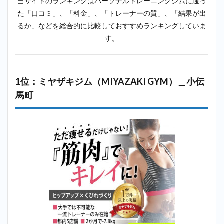
当サイトのランキングはパーソナルトレーニングジムに通っ
位：リボ
ーンマイ
た「口コミ」、「料金」、「トレーナーの質」、「結果が出
セルフ
るか」などを総合的に比較しておすすめランキングしていま
（Reborn
myself）
す。
＿小伝馬
町
2.6
6位：
1位：ミヤザキジム（MIYAZAKI GYM）＿小伝
ビーコンセ
プト（B
馬町
CONCEPT）
＿小伝馬町
2.7
7
位：ラスタ
イル
（Lastyle）
＿小伝馬町
2.8
8
位：スタ
ジオコン
パス
（studio
kompas）