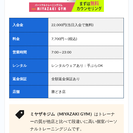
＿小伝馬
町
2.9
9
入会金
22,000円(当日入会で無料)
位：ディ
ーハーツ
（D-
料金
7,700円～(税込)
HEARTS）
＿小伝馬
営業時間
7:00～23:00
町
2.10
10
レンタル
レンタルウェアあり：手ぶらOK
位：パーム
ス
（PALMS）
返金保証
全額返金保証あり
＿小伝馬町
店舗
勝どき店
3
小伝馬
町で探すな
らミヤザキ
ジム
ミヤザキジム（MIYAZAKI GYM）
はトレーナ
（MIYAZAKI
GYM）が最
ーの質が他店と比べて段違いに高い個室パーソ
もおすす
ナルトレーニングジムです。
め！