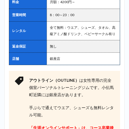
料金
月額：4200円～
営業時間
8：00～23：00
全て無料：ウエア、シューズ、タオル、高
レンタル
級アミノ酸ドリンク、ベビーサークル有り
返金保証
無し
店舗
銀座店
アウトライン（OUTLINE）
は女性専用の完全
個室パーソナルトレーニングジムです。小伝馬
町近隣には銀座店があります。
手ぶらで通えてウエア、シューズも無料レンタ
ル可能。
「生涯オンラインサポート」は、コース卒業後