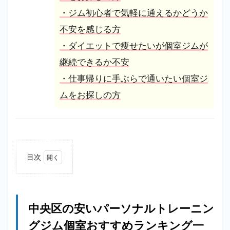
・ジム初心者で気軽に通えるかどうか
不安を感じる方
・ダイエットで痩せたいが個室ジムが
継続できるか不安
・仕事帰りに手ぶらで通いたい個室ジ
ムをお探しの方
目次
1
中央
区の
安い
中央区の安いパーソナルトレーニン
パー
ソナ
グジム個室おすすめランキング一
ルト