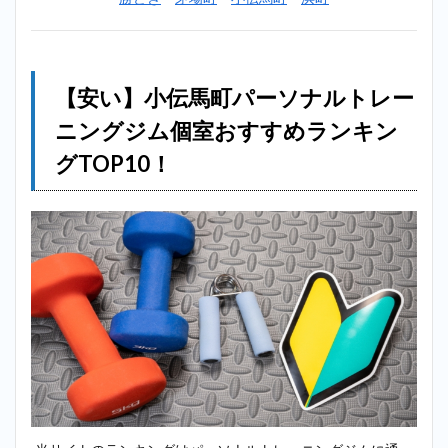
（MIYAZAKI
GYM）＿小
伝馬町
2.2
2位：
【安い】小伝馬町パーソナルトレー
アウトライン
（OUTLINE）
ニングジム個室おすすめランキン
＿小伝馬町
グTOP10！
2.3
3位：
エク
ササ
イズ
コー
チ＿
小伝
馬町
2.4
4位：
ビヨンド
（BEYOND）
＿小伝馬町
2.5
5