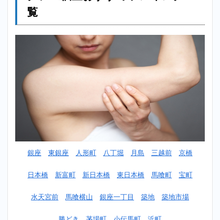
レー
覧
ニン
グジ
ム個
室お
すす
めラ
ンキ
ング
一覧
2
【安い】
小伝馬町
パーソナ
ルトレー
ニングジ
銀座
東銀座
人形町
八丁堀
月島
三越前
京橋
ム個室お
すすめラ
ンキング
日本橋
新富町
新日本橋
東日本橋
馬喰町
宝町
TOP10！
水天宮前
馬喰横山
銀座一丁目
築地
築地市場
2.1
1
位：ミヤザ
キジム
勝どき
茅場町
小伝馬町
浜町