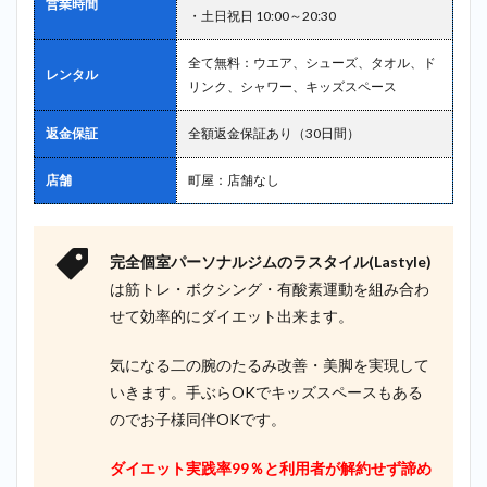
営業時間
・土日祝日 10:00～20:30
全て無料：ウエア、シューズ、タオル、ド
レンタル
リンク、シャワー、キッズスペース
返金保証
全額返金保証あり（30日間）
店舗
町屋：店舗なし
完全個室パーソナルジムのラスタイル(Lastyle)
は筋トレ・ボクシング・有酸素運動を組み合わ
せて効率的にダイエット出来ます。
気になる二の腕のたるみ改善・美脚を実現して
いきます。手ぶらOKでキッズスペースもある
のでお子様同伴OKです。
ダイエット実践率99％と利用者が解約せず諦め