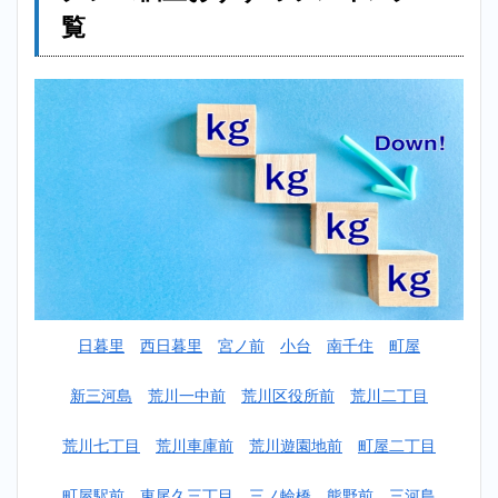
レー
覧
ニン
グジ
ム個
室お
すす
めラ
ンキ
ング
一覧
2
【安い】
町屋パー
ソナルト
レーニン
グジム個
日暮里
西日暮里
宮ノ前
小台
南千住
町屋
室おすす
めランキ
ング
新三河島
荒川一中前
荒川区役所前
荒川二丁目
TOP10！
荒川七丁目
荒川車庫前
荒川遊園地前
町屋二丁目
2.1
1位：
かた
町屋駅前
東尾久三丁目
三ノ輪橋
熊野前
三河島