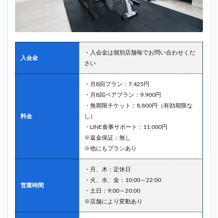
＿江戸川
区
2.9
9位：
ビーコンセ
プト（B
・入会金は個別店舗毎でお問い合わせくだ
入会金
CONCEPT）
さい
＿町屋
2.10
10
・月8回プラン：7.425円
位：パーム
・月8回ペアプラン：9.900円
ス
・無期限チケット：8,800円（有効期限な
（PALMS）
料金
し）
＿町屋
・LINE食事サポート：11,000円
3
※返金保証：無し
町屋
※他にもプランあり
で探
すな
・月、木：定休日
ら
・火、水、金：10:00～22:00
「か
営業時間
たぎ
・土日：9:00～20:00
り
※店舗により変動あり
塾」
が最