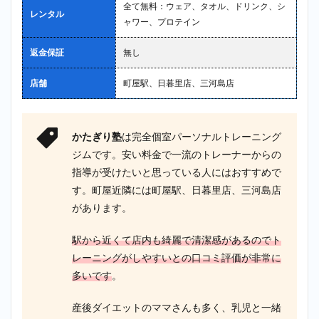
全て無料：ウェア、タオル、ドリンク、シ
もお
レンタル
ャワー、プロテイン
すす
め！
返金保証
無し
4
まと
店舗
町屋駅、日暮里店、三河島店
め
かたぎり塾
は完全個室パーソナルトレーニング
ジムです。安い料金で一流のトレーナーからの
指導が受けたいと思っている人にはおすすめで
す。町屋近隣には町屋駅、日暮里店、三河島店
があります。
駅から近くて店内も綺麗で清潔感があるのでト
レーニングがしやすいとの口コミ評価が非常に
多いです
。
産後ダイエットのママさんも多く、乳児と一緒