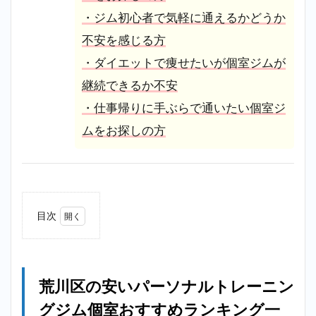
・ジム初心者で気軽に通えるかどうか
不安を感じる方
・ダイエットで痩せたいが個室ジムが
継続できるか不安
・仕事帰りに手ぶらで通いたい個室ジ
ムをお探しの方
目次
1
荒川
区の
安い
荒川区の安いパーソナルトレーニン
パー
ソナ
グジム個室おすすめランキング一
ルト