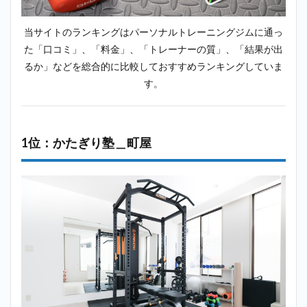
2.5
5
位：ラスタ
当サイトのランキングはパーソナルトレーニングジムに通っ
イル
た「口コミ」、「料金」、「トレーナーの質」、「結果が出
（Lastyle）
＿町屋
るか」などを総合的に比較しておすすめランキングしていま
す。
2.6
6
位：ボデ
ィインパ
クトプラ
ンナー
1位：かたぎり塾＿町屋
（Body
impact
Planner）
＿港区
2.7
7位：
ビヨンド
（BEYOND）
＿町屋
2.8
8
位：ファ
ディー
（FURDI）