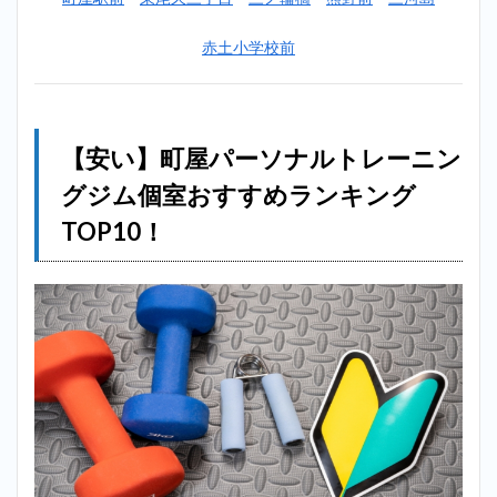
ぎり
塾＿
赤土小学校前
町屋
2.2
2
位：ミヤザ
キジム
（MIYAZAKI
【安い】町屋パーソナルトレーニン
GYM）＿町
屋
グジム個室おすすめランキング
2.3
3
TOP10！
位：ランウ
ェイ
（Runway）
＿町屋
2.4
4位：
エク
ササ
イズ
コー
チ＿
町屋