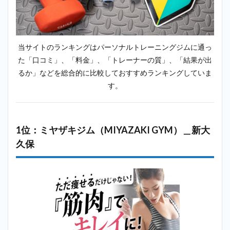
ビヨンド
（BEYOND）
＿新大久保
2.6
6
当サイトのランキングはパーソナルトレーニングジムに通っ
位：リボ
た「口コミ」、「料金」、「トレーナーの質」、「結果が出
ーンマイ
るか」などを総合的に比較しておすすめランキングしていま
セルフ
（Reborn
す。
myself）
＿新大久
保
2.7
7位：
1位：ミヤザキジム（MIYAZAKI GYM）＿新大
アンドゥ
久保
（UNDEUX）
＿新大久保
2.8
8位：
ビーコンセ
プト（B
CONCEPT）
＿新大久保
2.9
9