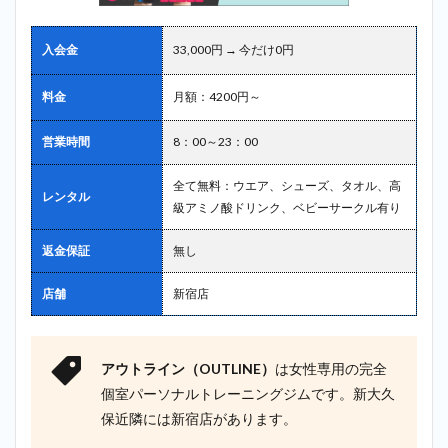
入会金
33,000円 → 今だけ0円
料金
月額：4200円～
営業時間
8：00～23：00
全て無料：ウエア、シューズ、タオル、高
レンタル
級アミノ酸ドリンク、ベビーサークル有り
返金保証
無し
店舗
新宿店
アウトライン（OUTLINE）
は女性専用の完全
個室パーソナルトレーニングジムです。新大久
保近隣には新宿店があります。