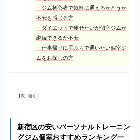
・ジム初心者で気軽に通えるかどうか
不安を感じる方
・ダイエットで痩せたいが個室ジムが
継続できるか不安
・仕事帰りに手ぶらで通いたい個室ジ
ムをお探しの方
目次
1
新宿
区の
安い
新宿区の安いパーソナルトレーニン
パー
ソナ
グジム個室おすすめランキング一
ルト