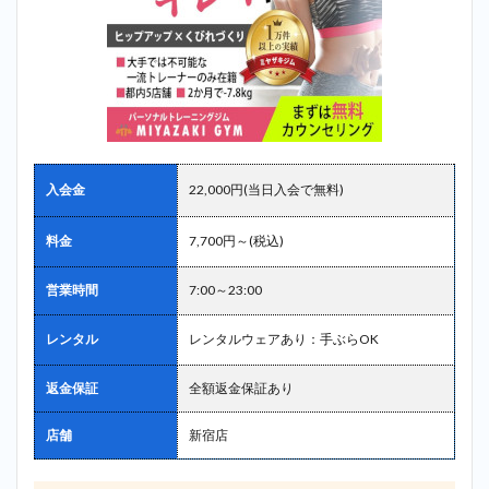
位：スタ
ジオコン
パス
（studio
kompas）
＿新大久
保
2.10
入会金
22,000円(当日入会で無料)
10位：デ
ィーハー
ツ（D-
料金
7,700円～(税込)
HEARTS）
＿新大久
保
営業時間
7:00～23:00
3
新大久
レンタル
レンタルウェアあり：手ぶらOK
保で探すな
らミヤザキ
ジム
返金保証
全額返金保証あり
（MIYAZAKI
GYM）が最
店舗
新宿店
もおすす
め！