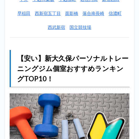
（MIYAZAKI
GYM）＿新
早稲田
西新宿五丁目
面影橋
落合南長崎
信濃町
大久保
2.2
2位：
西武新宿
国立競技場
アウトライン
（OUTLINE）
＿新大久保
2.3
【安い】新大久保パーソナルトレー
3位：
エク
ニングジム個室おすすめランキン
ササ
イズ
グTOP10！
コー
チ＿
新大
久保
2.4
4
位：ラスタ
イル
（Lastyle）
＿新大久保
2.5
5位：