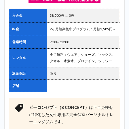
入会金
38,500円 → 0円
料金
2ヶ月短期集中プログラム：月額5,989円～
営業時間
7:00～23:00
全て無料：ウエア、シューズ、ソックス、
レンタル
タオル、水素水、プロテイン、シャワー
返金保証
あり
店舗
–
ビーコンセプト（B CONCEPT）
は下半身痩せ
に特化した女性専用の完全個室パーソナルトレ
ーニングジムです。