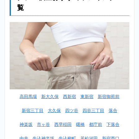
レー
覧
ニン
グジ
ム個
室お
すす
めラ
ンキ
ング
一覧
2
【安い】
新大久保
パーソナ
ルトレー
ニングジ
高田馬場
新大久保
西新宿
東新宿
新宿御苑前
ム個室お
すすめラ
ンキング
新宿三丁目
大久保
四ツ谷
四谷三丁目
落合
TOP10！
神楽坂
市ヶ谷
西早稲田
曙橋
都庁前
下落合
2.1
1
位：ミヤザ
キジム
中井
牛込神楽坂
牛込柳町
若松河田
新宿西口