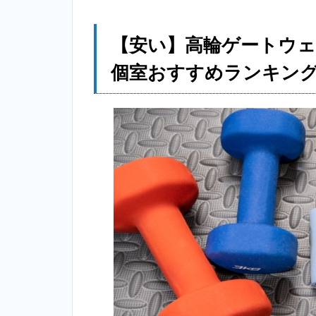
TOP10！
2.1
【安い】高輪ゲートウ
1位：
個室おすすめランキングT
エク
ササ
イズ
コー
チ＿
高輪
ゲー
トウ
ェイ
2.2
2位：
ミヤザキジ
ム
（MIYAZAKI
GYM）＿高
輪ゲートウ
ェイ