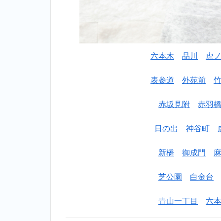
お
す
す
め
ラ
ン
六本木
品川
虎
キ
ン
表参道
外苑前
グ
一
赤坂見附
赤羽
覧
2
【安
日の出
神谷町
い】高輪
ゲートウ
新橋
御成門
ェイパー
ソナルト
芝公園
白金台
レーニン
グジム個
室おすす
青山一丁目
六
めランキ
ング