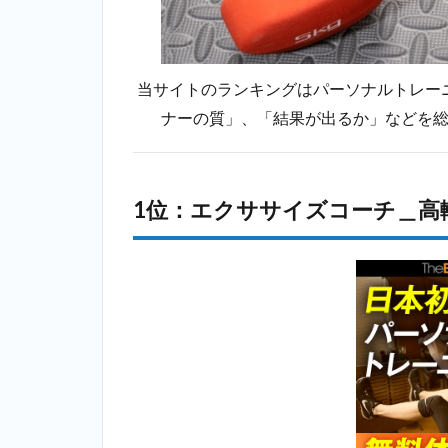
2.3
3
位：ボデ
ィインパ
クトプラ
当サイトのランキングはパーソナルトレー
ンナー
ナーの質」、「結果が出るか」などを
（Body
impact
Planner）
＿高輪ゲ
ートウェ
1位：エクササイズコーチ＿高
イ
2.4
4位：
ランウェイ
（Runway）
＿高輪ゲー
トウェイ
2.5
5位：
ビヨンド
（BEYOND）
＿高輪ゲート