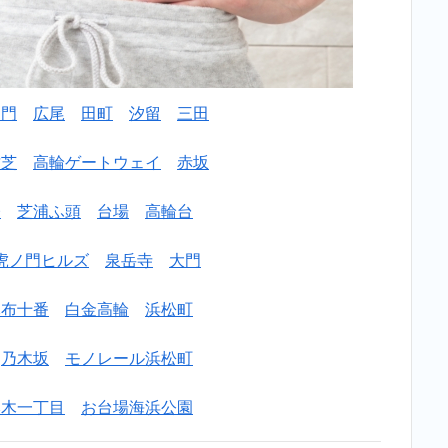
ノ門
広尾
田町
汐留
三田
竹芝
高輪ゲートウェイ
赤坂
橋
芝浦ふ頭
台場
高輪台
虎ノ門ヒルズ
泉岳寺
大門
麻布十番
白金高輪
浜松町
乃木坂
モノレール浜松町
本木一丁目
お台場海浜公園