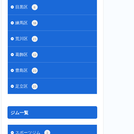
目黒区
8
練馬区
18
荒川区
21
葛飾区
12
豊島区
23
足立区
25
ジム一覧
スポーツジム
3