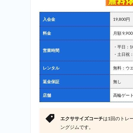
ウェイ
2.6
6位：
入会金
19,800円
ボスティ
（BOSTY）
料金
月額 9,90
＿高輪ゲー
トウェイ
・平日：10:
営業時間
2.7
7位：
・土日祝：9
アンドゥ
（UNDEUX）
レンタル
無料：ウ
＿高輪ゲート
ウェイ
返金保証
無し
2.8
8位：ア
ウトライン
店舗
高輪ゲー
（OUTLINE）
＿高輪ゲート
ウェイ
エクササイズコーチ
は1回のトレ
2.9
9
ングジムです。
位：ラスタ