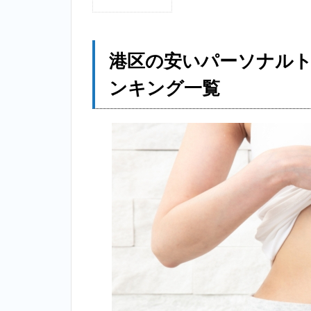
1
港
区
の
港区の安いパーソナル
安
い
ンキング一覧
パ
ー
ソ
ナ
ル
ト
レ
ー
ニ
ン
グ
ジ
ム
個
室