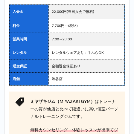
ーハーツ
（D-
入会金
22,000円(当日入会で無料)
HEARTS）
＿代々木
料金
7,700円～(税込)
公園
2.9
9位：
営業時間
7:00～23:00
ビーコンセ
プト（B
レンタル
レンタルウェアあり：手ぶらOK
CONCEPT）
＿代々木公
園
返金保証
全額返金保証あり
2.10
10
店舗
渋谷店
位：パーム
ス
（PALMS）
＿代々木公
園
ミヤザキジム（MIYAZAKI GYM）
はトレーナ
ーの質が他店と比べて段違いに高い個室パーソ
3
代々木
ナルトレーニングジムです。
公園で探す
ならミヤザ
キジム
無料カウンセリング・体験レッスンが出来てジ
（MIYAZAKI