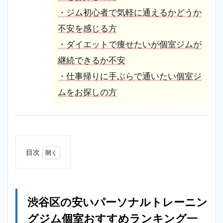
・ジム初心者で気軽に通えるかどうか
不安を感じる方
・ダイエットで痩せたいが個室ジムが
継続できるか不安
・仕事帰りに手ぶらで通いたい個室ジ
ムをお探しの方
目次
1
渋谷
区の
安い
渋谷区の安いパーソナルトレーニン
パー
ソナ
グジム個室おすすめランキング一
ルト