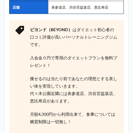
店舗
表参道店、渋谷宮益坂店、恵比寿店
ビヨンド（BEYOND）
はダイエット初心者の
口コミ評価が高いパーソナルトレーニングジム
です。
入会金０円で専用のダイエットプランを無料プ
レゼント！
痩せるのは当たり前であなたの理想とする美し
い体を実現していきます。
代々木公園近隣には表参道店、渋谷宮益坂店、
恵比寿店があります。
月額4,300円から利用出来て、食事については
糖質制限は一切無し！