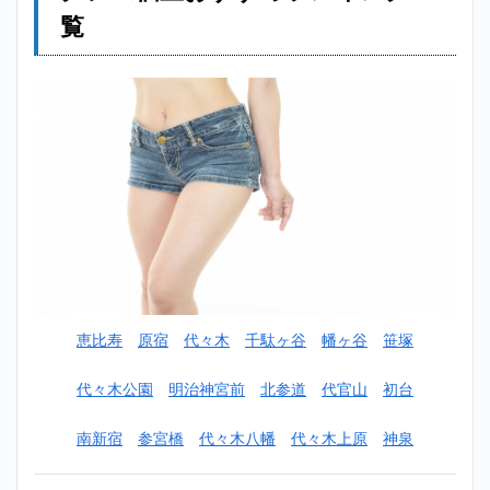
レー
覧
ニン
グジ
ム個
室お
すす
めラ
ンキ
ング
一覧
2
【安い】
代々木公
園パーソ
ナルトレ
ーニング
恵比寿
原宿
代々木
千駄ヶ谷
幡ヶ谷
笹塚
ジム個室
おすすめ
ランキン
代々木公園
明治神宮前
北参道
代官山
初台
グ
TOP10！
南新宿
参宮橋
代々木八幡
代々木上原
神泉
2.1
1
位：ミヤザ