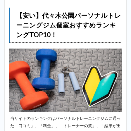
キジム
（MIYAZAKI
GYM）＿
【安い】代々木公園パーソナルトレ
代々木公園
ーニングジム個室おすすめランキ
2.2
2位：
ングTOP10！
アウトライン
（OUTLINE）
＿代々木公園
2.3
3
位：ランウ
ェイ
（Runway）
＿代々木公
園
2.4
4位：
エク
ササ
イズ
コー
当サイトのランキングはパーソナルトレーニングジムに通っ
チ＿
た「口コミ」、「料金」、「トレーナーの質」、「結果が出
代々