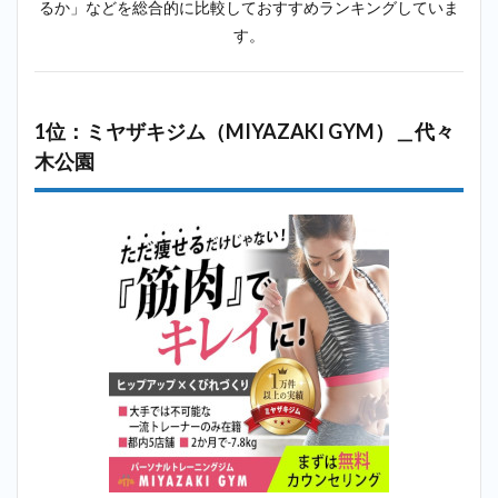
木公
るか」などを総合的に比較しておすすめランキングしていま
園
す。
2.5
5
位：ラスタ
イル
（Lastyle）
1位：ミヤザキジム（MIYAZAKI GYM）＿代々
＿代々木公
木公園
園
2.6
6位：
ビヨンド
（BEYOND）
＿代々木公園
2.7
7
位：スタ
ジオコン
パス
（studio
kompas）
＿代々木
公園
2.8
8
位：ディ