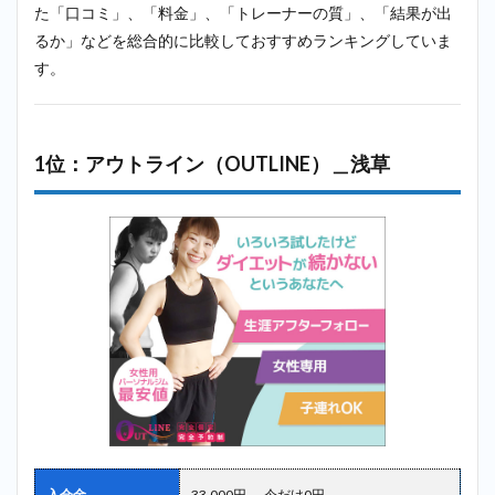
た「口コミ」、「料金」、「トレーナーの質」、「結果が出
2.5
5
るか」などを総合的に比較しておすすめランキングしていま
位：ラスタ
イル
す。
（Lastyle）
＿浅草
2.6
6位：
1位：アウトライン（OUTLINE）＿浅草
ビヨンド
（BEYOND）
＿浅草
2.7
7
位：ボデ
ィインパ
クトプラ
ンナー
（Body
impact
Planner）
＿浅草
2.8
8
位：スタ
ジオコン
パス
入会金
33,000円 → 今だけ0円