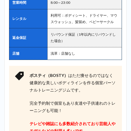
営業時間
8:00～23:00
利用可：ボディシート、ドライヤー、マウ
レンタル
スウォッシュ、髪留め、ベビーサークル
リバウンド保証（1年以内にリバウンドし
返金保証
た場合）
店舗
浅草：店舗なし
ボスティ（BOSTY）
はただ痩せるのではなく
健康的な美しいボディラインを作る個室パーソ
ナルトレーニングジムです。
完全予約制で個室もあり友達や子供連れのトレ
ーニングも可能！
テレビや雑誌にも多数紹介されており芸能人や
モデルなどの利用も多いです
。