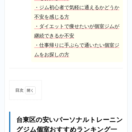
・ジム初心者で気軽に通えるかどうか
不安を感じる方
・ダイエットで痩せたいが個室ジムが
継続できるか不安
・仕事帰りに手ぶらで通いたい個室ジ
ムをお探しの方
目次
1
台東
区の
安い
台東区の安いパーソナルトレーニン
パー
ソナ
グジム個室おすすめランキング一
ルト