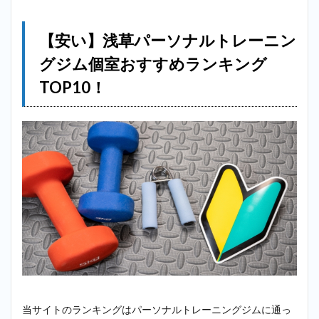
＿浅草
2.2
【安い】浅草パーソナルトレーニン
2位：
エク
グジム個室おすすめランキング
ササ
イズ
TOP10！
コー
チ＿
浅草
2.3
3
位：リボ
ーンマイ
セルフ
（Reborn
myself）
＿浅草
2.4
4
位：ミヤザ
キジム
（MIYAZAKI
GYM）＿浅
当サイトのランキングはパーソナルトレーニングジムに通っ
草