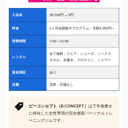
入会金
38,500円 → 0円
料金
2ヶ月短期集中プログラム：月額5,989円～
営業時間
7:00～23:00
全て無料：ウエア、シューズ、ソックス、
レンタル
タオル、水素水、プロテイン、シャワー
返金保証
あり
店舗
浅草：店舗なし
ビーコンセプト（B CONCEPT）
は下半身痩せ
に特化した女性専用の完全個室パーソナルトレ
ーニングジムです。