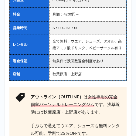
（studio
kompas）
料金
月額：4200円～
＿浅草
2.9
9位：
営業時間
8：00～23：00
ビーコンセ
プト（B
全て無料：ウエア、シューズ、タオル、高
CONCEPT）
レンタル
級アミノ酸ドリンク、ベビーサークル有り
＿浅草
2.10
10
返金保証
無条件で残回数返金制度があり
位：ボステ
ィ
店舗
秋葉原店・上野店
（BOSTY）
＿浅草
3
浅草で探
すならアウト
アウトライン（OUTLINE）
は
女性専用の完全
ライン
個室パーソナルトレーニングジム
です。浅草近
（OUTLINE）
隣には秋葉原店・上野店があります。
が最もおすす
め！
手ぶらで通えてウエア、シューズも無料レンタ
4
ル可能。学割で25％OFFです。
まと