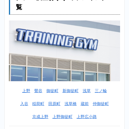
レー
覧
ニン
グジ
ム個
室お
すす
めラ
ンキ
ング
一覧
2
【安い】
浅草パー
ソナルト
レーニン
グジム個
上野
鶯谷
御徒町
新御徒町
浅草
三ノ輪
室おすす
めランキ
ング
入谷
稲荷町
田原町
浅草橋
蔵前
仲御徒町
TOP10！
2.1
1位：
京成上野
上野御徒町
上野広小路
アウトライン
（OUTLINE）