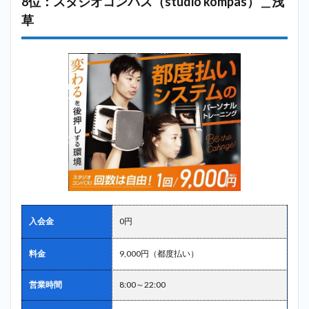
8位：スタジオコンパス（studio kompas）＿浅
草
入会金
0円
料金
9,000円（都度払い）
営業時間
8:00～22:00