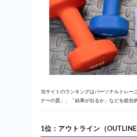
ウトライン
（OUTLINE）
＿上野
2.2
2位：
エク
ササ
イズ
コー
チ＿
上野
2.3
3
当サイトのランキングはパーソナルトレー
位：リボ
ーンマイ
ナーの質」、「結果が出るか」などを総合
セルフ
（Reborn
myself）
＿上野
1位：アウトライン（OUTLIN
2.4
4位：