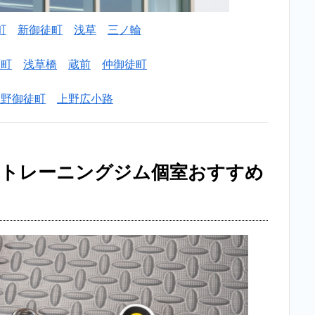
町
新御徒町
浅草
三ノ輪
原町
浅草橋
蔵前
仲御徒町
上野御徒町
上野広小路
ルトレーニングジム個室おすすめ