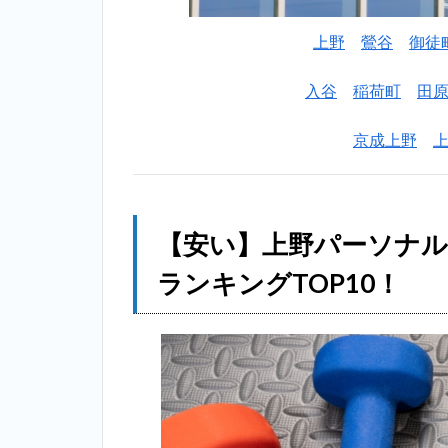
す
す
上野
鶯谷
御徒
め
ラ
入谷
稲荷町
田
ン
キ
京成上野
ン
グ
一
覧
【安い】上野パーソナ
2
【安
い】上野
ランキングTOP10！
パーソナ
ルトレー
ニングジ
ム個室お
すすめラ
ンキング
TOP10！
2.1
1位：ア