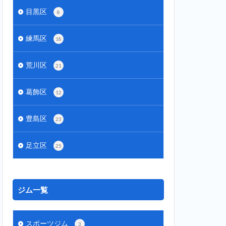
目黒区
8
練馬区
18
荒川区
21
葛飾区
12
豊島区
23
足立区
25
ジム一覧
スポーツジム
3