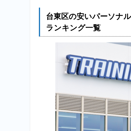
台
東
区
台東区の安いパーソナ
の
安
ランキング一覧
い
パ
ー
ソ
ナ
ル
ト
レ
ー
ニ
ン
グ
ジ
ム
個
室
お