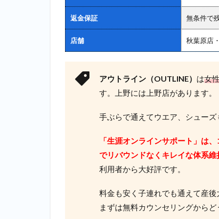
（Body
返金保証
無条件で
impact
Planner）
＿上野
店舗
秋葉原店
2.8
8
位：スタ
アウトライン（OUTLINE）
は
女
ジオコン
パス
す。上野には上野店があります。
（studio
kompas）
手ぶらで通えてウエア、シューズも
＿上野
2.9
9位：
「生涯オンラインサポート」は、
ビーコンセ
でリバウンドなくキレイな体系維
プト（B
CONCEPT）
利用者から大好評です。
＿上野
料金も安く子連れでも通えて産後
2.10
10
まずは無料カウンセリングからど
位：ボステ
ィ