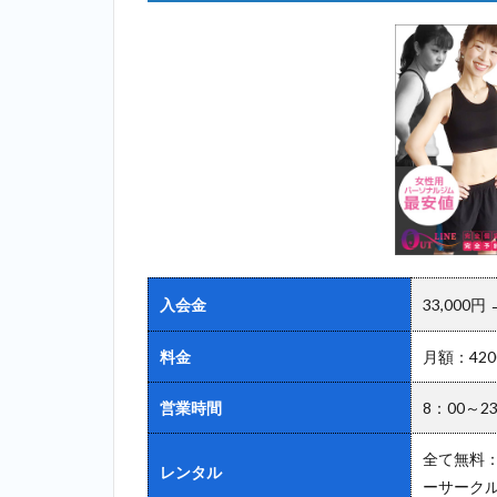
ミヤザキジ
ム
（MIYAZAKI
GYM）＿上
野
2.5
5
位：ラスタ
イル
（Lastyle）
＿上野
2.6
6位：
入会金
33,000円
ビヨンド
（BEYOND）
料金
月額：42
＿上野
2.7
7
営業時間
8：00～2
位：ボデ
ィインパ
全て無料
クトプラ
レンタル
ーサーク
ンナー