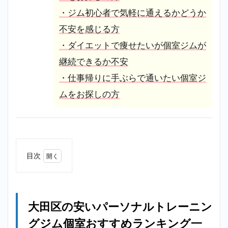
・ジム初心者で気軽に通えるかどうか
不安を感じる方
・ダイエットで痩せたいが個室ジムが
継続できるか不安
・仕事帰りに手ぶらで通いたい個室ジ
ムをお探しの方
目次
1
大田
区の
安い
大田区の安いパーソナルトレーニン
パー
ソナ
グジム個室おすすめランキング一
ルト