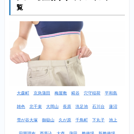
レー
覧
ニン
グジ
ム個
室お
すす
めラ
ンキ
ング
一覧
2
【安い】
平和島パ
ーソナル
トレーニ
ングジム
大森町
京急蒲田
梅屋敷
糀谷
穴守稲荷
平和島
個室おす
すめラン
キング
雑色
北千束
大岡山
長原
洗足池
石川台
蓮沼
TOP10！
雪が谷大塚
御嶽山
久が原
千鳥町
下丸子
池上
2.1
1位：
アウトライン
（OUTLINE）
田園調布
西馬込
大森
蒲田
整備場
新整備場