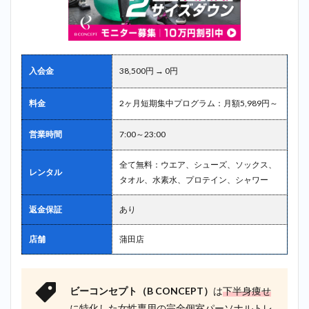
入会金
38,500円 → 0円
料金
2ヶ月短期集中プログラム：月額5,989円～
営業時間
7:00～23:00
全て無料：ウエア、シューズ、ソックス、
レンタル
タオル、水素水、プロテイン、シャワー
返金保証
あり
店舗
蒲田店
ビーコンセプト（B CONCEPT）
は
下半身痩せ
に特化した女性専用の完全個室パーソナルトレ