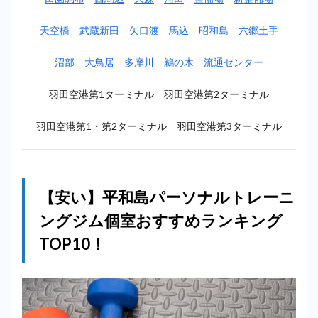
＿平和島
2.2
天空橋
武蔵新田
矢口渡
馬込
昭和島
六郷土手
2位：
エク
沼部
大鳥居
多摩川
鵜の木
流通センター
ササ
イズ
羽田空港第1ターミナル 羽田空港第2ターミナル
コー
チ＿
平和
羽田空港第1・第2ターミナル 羽田空港第3ターミナル
島
2.3
3位：
ビーコンセ
プト（B
【安い】平和島パーソナルトレーニ
CONCEPT）
＿平和島
ングジム個室おすすめランキング
2.4
4
TOP10！
位：ファ
ディー
（FURDI）
＿平和島
2.5
5