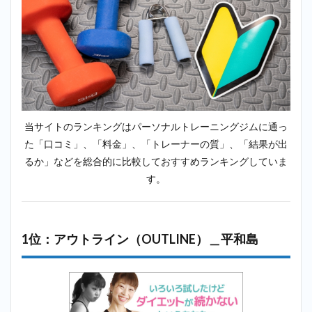
位：ミヤザ
キジム
（MIYAZAKI
GYM）＿平
和島
2.6
6
位：ラスタ
イル
（Lastyle）
＿平和島
当サイトのランキングはパーソナルトレーニングジムに通っ
た「口コミ」、「料金」、「トレーナーの質」、「結果が出
2.7
7位：
るか」などを総合的に比較しておすすめランキングしていま
ビヨンド
（BEYOND）
す。
＿平和島
2.8
8
位：スタ
ジオコン
1位：アウトライン（OUTLINE）＿平和島
パス
（studio
kompas）
＿平和島
2.9
9