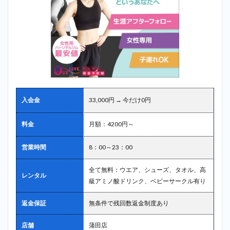
位：ディ
ーハーツ
（D-
HEARTS）
＿平和島
2.10
10
位：パーム
ス
（PALMS）
＿平和島
入会金
33,000円 → 今だけ0円
3
平和島で
料金
月額：4200円～
探すならアウ
トライン
（OUTLINE）
営業時間
8：00～23：00
が最もおすす
め！
全て無料：ウエア、シューズ、タオル、高
レンタル
4
級アミノ酸ドリンク、ベビーサークル有り
まと
め
返金保証
無条件で残回数返金制度あり
店舗
蒲田店