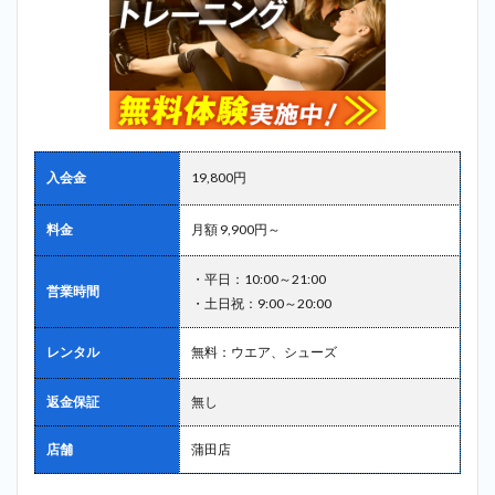
入会金
19,800円
料金
月額 9,900円～
・平日：10:00～21:00
営業時間
・土日祝：9:00～20:00
レンタル
無料：ウエア、シューズ
返金保証
無し
店舗
蒲田店