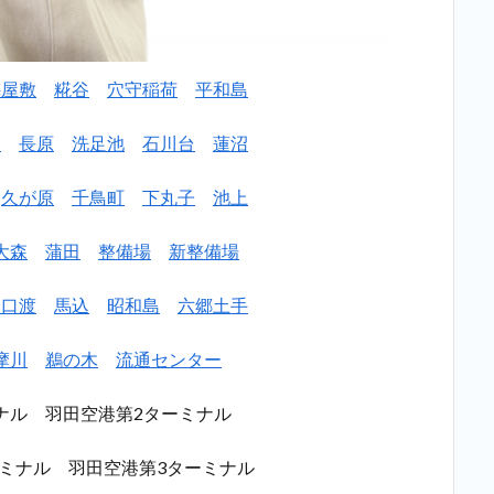
梅屋敷
糀谷
穴守稲荷
平和島
山
長原
洗足池
石川台
蓮沼
久が原
千鳥町
下丸子
池上
大森
蒲田
整備場
新整備場
矢口渡
馬込
昭和島
六郷土手
摩川
鵜の木
流通センター
ナル 羽田空港第2ターミナル
ーミナル 羽田空港第3ターミナル