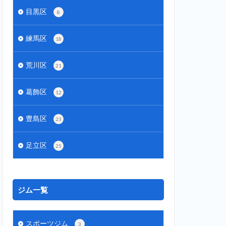
目黒区
8
練馬区
18
荒川区
21
葛飾区
12
豊島区
23
足立区
25
ジム一覧
スポーツジム
3