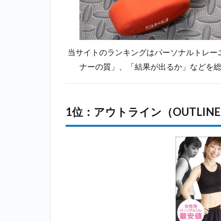
位：ファ
ディー
（FURDI）
＿下丸子
当サイトのランキングはパーソナルトレー
2.5
5位：
ナーの質」、「結果が出るか」などを
ミヤザキジ
ム
（MIYAZAKI
GYM）＿下
1位：アウトライン（OUTLIN
丸子
2.6
6
位：ラスタ
イル
（Lastyle）
＿下丸子
2.7
7位：
ビヨンド
（BEYOND）
＿下丸子