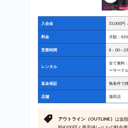
2.8
8
位：スタ
ジオコン
入会金
33,000円
パス
（studio
料金
月額：42
kompas）
＿下丸子
営業時間
8：00～2
2.9
9
位：ディ
全て無料
レンタル
ーハーツ
ーサーク
（D-
HEARTS）
返金保証
無条件で
＿下丸子
2.10
10
店舗
蒲田店
位：パーム
ス
（PALMS）
アウトライン（OUTLINE）
は
女
＿下丸子
額4200円と最安値レベルの料金