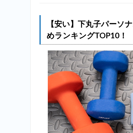
2.1
1位：ア
ウトライン
（OUTLINE）
【安い】下丸子パーソ
＿下丸子
めランキングTOP10！
2.2
2位：
エク
ササ
イズ
コー
チ＿
下丸
子
2.3
3位：
ビーコンセ
プト（B
CONCEPT）
＿下丸子
2.4
4