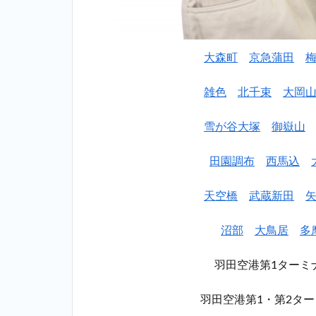
す
す
め
ラ
大森町
京急蒲田
ン
キ
雑色
北千束
大岡
ン
グ
雪が谷大塚
御嶽山
一
覧
田園調布
西馬込
2
【安
い】下丸
天空橋
武蔵新田
子パーソ
ナルトレ
沼部
大鳥居
多
ーニング
ジム個室
おすすめ
羽田空港第1ターミ
ランキン
グ
羽田空港第1・第2タ
TOP10！