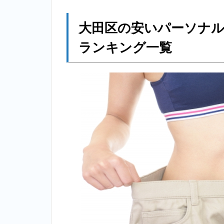
大
田
区
大田区の安いパーソナ
の
安
ランキング一覧
い
パ
ー
ソ
ナ
ル
ト
レ
ー
ニ
ン
グ
ジ
ム
個
室
お