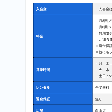
位：ファ
入会金
・入会金
ディー
（FURDI）
＿春日
・月8回プラ
・月8回ペ
2.8
8位：
・無期限チ
ビヨンド
料金
・LINE食
（BEYOND）
＿春日
※返金保
※他にも
2.9
9
位：ディ
・月、木
ーハーツ
営業時間
・火、水、金
（D-
HEARTS）
・土日：9:0
＿春日
レンタル
全て無料
2.10
10
位：ビーコ
返金保証
無し
ンセプト（B
CONCEPT）
店舗
白山店
＿春日