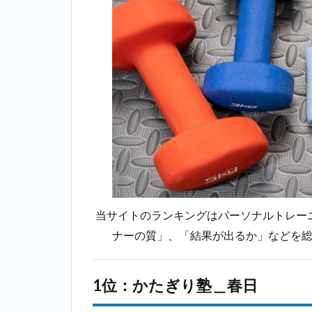
1位：
かた
ぎり
塾＿
春日
2.2
2位：
ミヤザキジ
ム
（MIYAZAKI
GYM）＿春
日
2.3
3位：
ランウェイ
当サイトのランキングはパーソナルトレー
（Runway）
ナーの質」、「結果が出るか」などを
＿春日
2.4
1位：かたぎり塾＿春日
4位：
エク
ササ