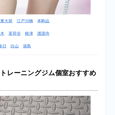
東大前
江戸川橋
本駒込
駄木
茗荷谷
根津
護国寺
春日
白山
湯島
ルトレーニングジム個室おすすめ