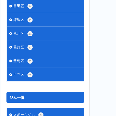
目黒区
8
練馬区
18
荒川区
21
葛飾区
12
豊島区
23
足立区
25
ジム一覧
スポーツジム
3