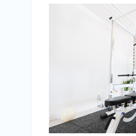
イズ
コー
チ＿
春日
2.5
5
位：ラスタ
イル
（Lastyle）
＿春日
2.6
6
位：ボデ
ィインパ
クトプラ
ンナー
（Body
impact
Planner）
＿春日
2.7
7