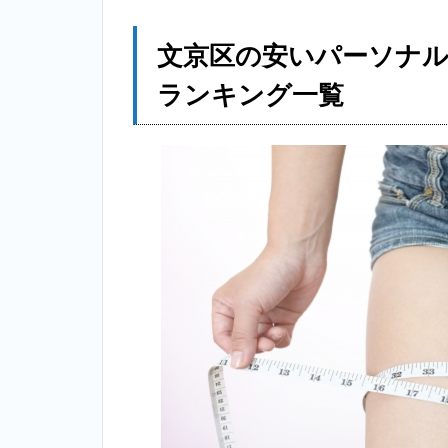
文
京
区
文京区の安いパーソナ
の
安
ランキング一覧
い
パ
ー
ソ
ナ
ル
ト
レ
ー
ニ
ン
グ
ジ
ム
個
室
お