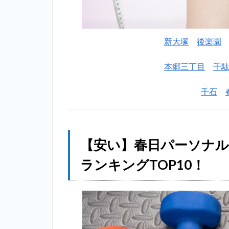
す
す
め
ラ
新大塚
後楽園
ン
キ
本郷三丁目
千
ン
グ
千石
一
覧
2
【安
い】春日
【安い】春日パーソナ
パーソナ
ルトレー
ランキングTOP10！
ニングジ
ム個室お
すすめラ
ンキング
TOP10！
2.1